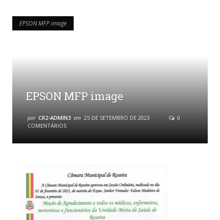
EPSON MFP image
EPSON MFP image
EPSON MFP image
por
CR2-ADMIN3
em
25 DE SETEMBRO DE 2023
0
COMENTÁRIOS