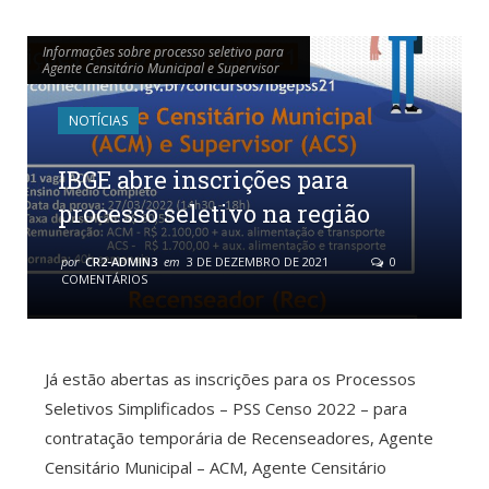
Informações sobre processo seletivo para
Informações sobre processo seletivo para
Agente Censitário Municipal e Supervisor
Agente Censitário Municipal e Supervisor
NOTÍCIAS
IBGE abre inscrições para
processo seletivo na região
por
CR2-ADMIN3
em
3 DE DEZEMBRO DE 2021
0
COMENTÁRIOS
Já estão abertas as inscrições para os Processos
Seletivos Simplificados – PSS Censo 2022 – para
contratação temporária de Recenseadores, Agente
Censitário Municipal – ACM, Agente Censitário