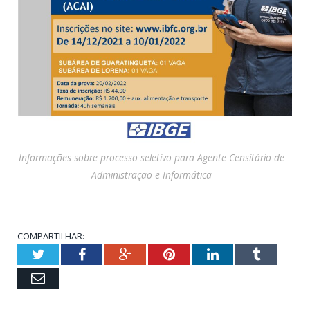
Informações sobre processo seletivo para Agente Censitário de
Administração e Informática
COMPARTILHAR:
Twitter
Facebook
Google+
Pinterest
LinkedIn
Tumblr
Email