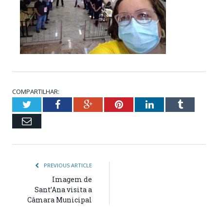
COMPARTILHAR:
Twitter
Facebook
Google+
Pinterest
LinkedIn
Tumblr
Email
PREVIOUS ARTICLE
Imagem de
Sant’Ana visita a
Câmara Municipal