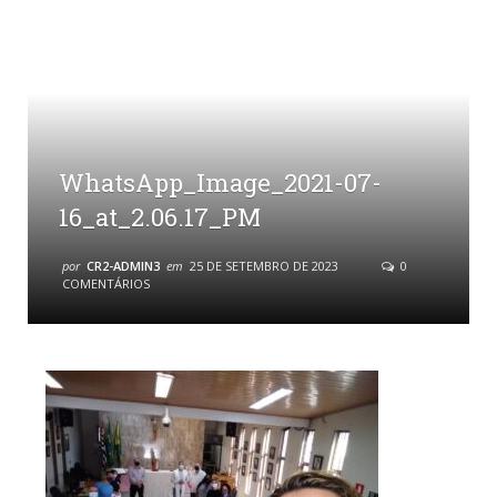
WhatsApp_Image_2021-07-
16_at_2.06.17_PM
por
CR2-ADMIN3
em
25 DE SETEMBRO DE 2023
0
COMENTÁRIOS