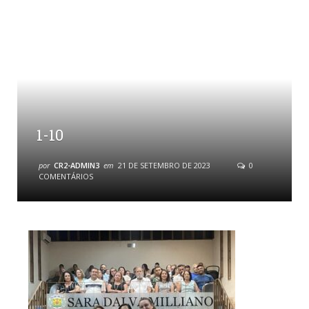
1-10
por
CR2-ADMIN3
em
21 DE SETEMBRO DE 2023
0
COMENTÁRIOS