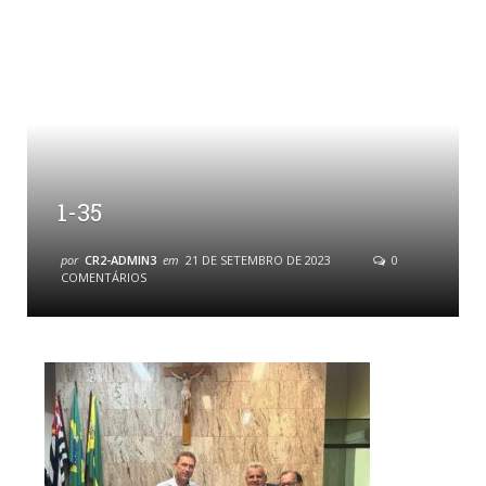
1-35
por
CR2-ADMIN3
em
21 DE SETEMBRO DE 2023
0
COMENTÁRIOS