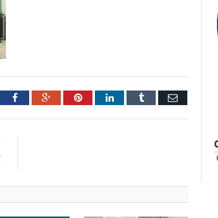
tter
Facebook
Google+
Pinterest
LinkedIn
Tumblr
Email
E
a
r