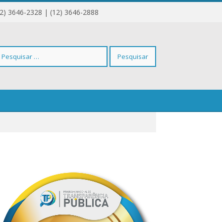
12) 3646-2328 | (12) 3646-2888
squisar
r: