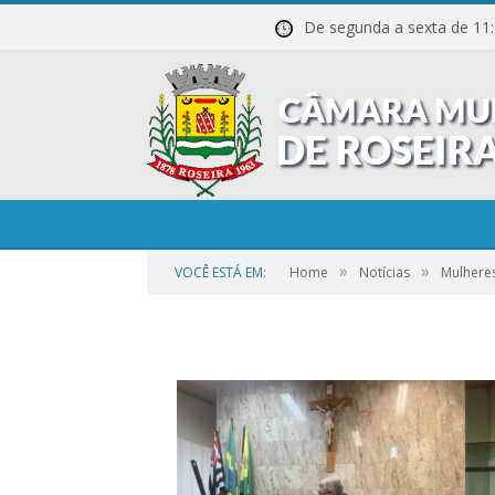
De segunda a sexta de
1-40
»
»
VOCÊ ESTÁ EM:
Home
Notícias
Mulhere
por
CR2-ADMIN3
em
21 DE SETEMBRO DE 2023