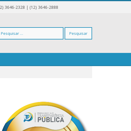
12) 3646-2328 | (12) 3646-2888
squisar
r: