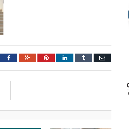
tter
Facebook
Google+
Pinterest
LinkedIn
Tumblr
Email
E
a
r