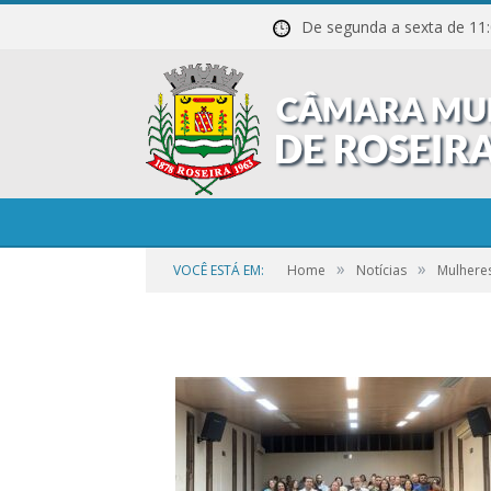
De segunda a sexta de
1-5
»
»
VOCÊ ESTÁ EM:
Home
Notícias
Mulhere
por
CR2-ADMIN3
em
21 DE SETEMBRO DE 2023