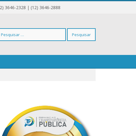
12) 3646-2328 | (12) 3646-2888
squisar
r: