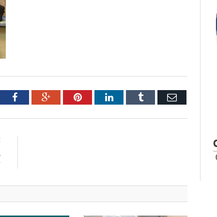
tter
Facebook
Google+
Pinterest
LinkedIn
Tumblr
Email
E
a
r