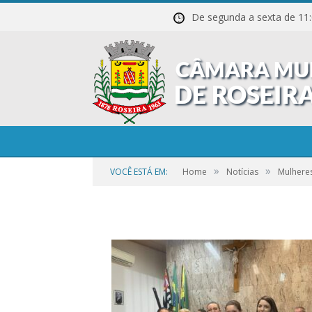
De segunda a sexta de
1-54
»
»
VOCÊ ESTÁ EM:
Home
Notícias
Mulhere
por
CR2-ADMIN3
em
21 DE SETEMBRO DE 2023