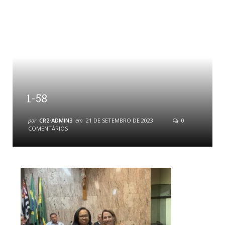
1-58
por
CR2-ADMIN3
em
21 DE SETEMBRO DE 2023
0
COMENTÁRIOS