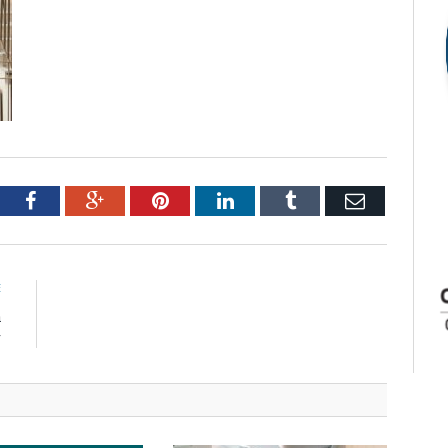
tter
Facebook
Google+
Pinterest
LinkedIn
Tumblr
Email
E
a
r