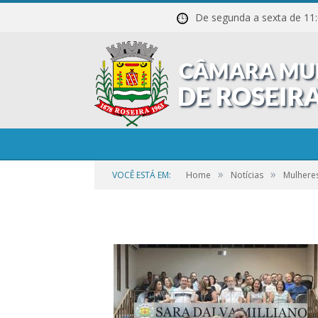
De segunda a sexta de
1-9
»
»
VOCÊ ESTÁ EM:
Home
Notícias
Mulhere
por
CR2-ADMIN3
em
21 DE SETEMBRO DE 2023