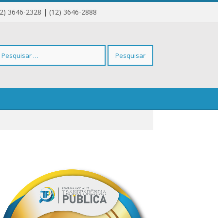
12) 3646-2328 | (12) 3646-2888
squisar
r: