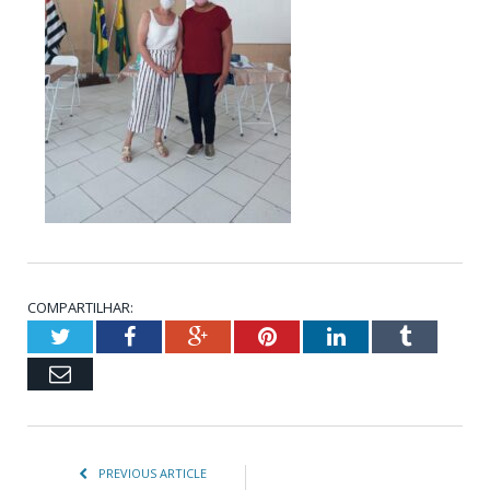
COMPARTILHAR:
Twitter
Facebook
Google+
Pinterest
LinkedIn
Tumblr
Email
PREVIOUS ARTICLE