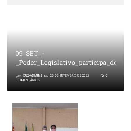
09_SET_-
_Poder_Legislativo_participa_de_ev
por
CR2-ADMIN3
em
25 DE SETEMBRO DE 2023
0
COMENTÁRIOS