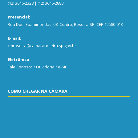
(12) 3646-2328 | (12) 3646-2888
Presencial:
Rua Dom Epaminondas, 08, Centro, Roseira-SP, CEP 12580-013
E-mail:
cmroseira@camararoseira.sp.gov.br
Eletrônico:
Fale Conosco / Ouvidoria / e-SIC
COMO CHEGAR NA CÂMARA