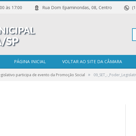
 11:00 às 17:00
Rua Dom Epaminondas, 08, Centro
(
Pe
o_participa_de_evento_da_Pro
PÁGINA INICIAL
VOLTAR AO SITE DA CÂMARA
»
gislativo participa de evento da Promoção Social
09_SET_-_Poder_Legislat
po
0 COMENTÁRIOS