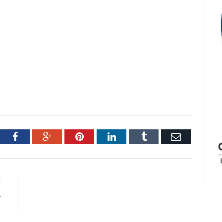
tter
Facebook
Google+
Pinterest
LinkedIn
Tumblr
Email
E
a
l