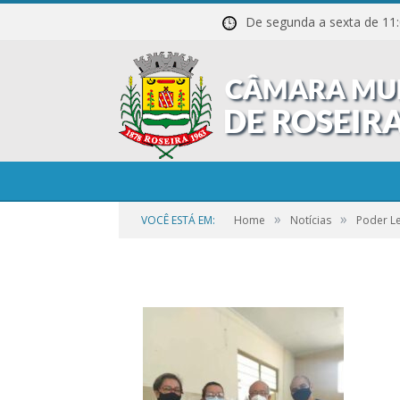
De segunda a sexta de
09_SET_-
_Poder_Legislativ
»
»
VOCÊ ESTÁ EM:
Home
Notícias
Poder Le
por
CR2-ADMIN3
em
25 DE SETEMBRO DE 2023