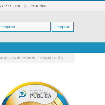
12) 3646-2328 | (12) 3646-2888
squisar
moção_Social_(7)
ivo_participa_de_evento_da_Promoção_Social_(7)
r: