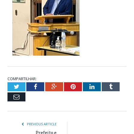
COMPARTILHAR:
Twitter
Facebook
Google+
Pinterest
LinkedIn
Tumblr
Email
PREVIOUS ARTICLE
Prefeito e