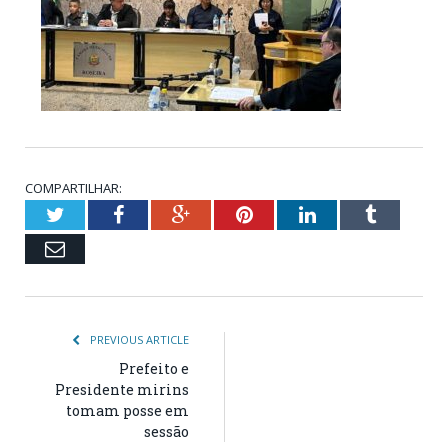
COMPARTILHAR:
Twitter
Facebook
Google+
Pinterest
LinkedIn
Tumblr
Email
PREVIOUS ARTICLE
Prefeito e
Presidente mirins
tomam posse em
sessão