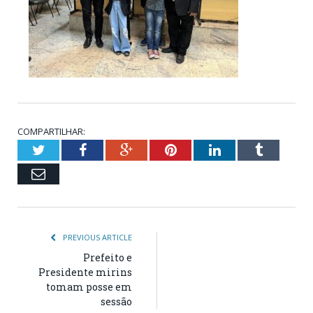
COMPARTILHAR:
Twitter
Facebook
Google+
Pinterest
LinkedIn
Tumblr
Email
PREVIOUS ARTICLE
Prefeito e
Presidente mirins
tomam posse em
sessão