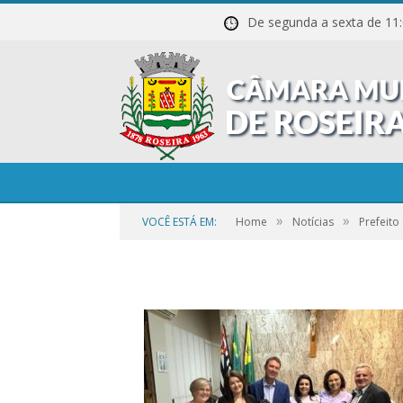
De segunda a sexta de
Sessao-de-Posse-20
»
»
VOCÊ ESTÁ EM:
Home
Notícias
Prefeito
por
CR2-ADMIN3
em
21 DE SETEMBRO DE 2023