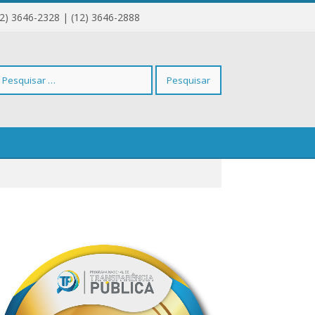
12) 3646-2328 | (12) 3646-2888
squisar
r: