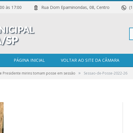
 11:00 às 17:00
Rua Dom Epaminondas, 08, Centro
(
Pe
22-26
PÁGINA INICIAL
VOLTAR AO SITE DA CÂMARA
»
 e Presidente mirins tomam posse em sessão
Sessao-de-Posse-2022-26
po
0 COMENTÁRIOS