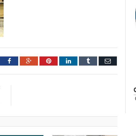
tter
Facebook
Google+
Pinterest
LinkedIn
Tumblr
Email
E
m
o