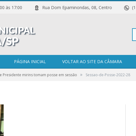
 11:00 às 17:00
Rua Dom Epaminondas, 08, Centro
(
Pe
22-28
PÁGINA INICIAL
VOLTAR AO SITE DA CÂMARA
»
 e Presidente mirins tomam posse em sessão
Sessao-de-Posse-2022-28
po
0 COMENTÁRIOS