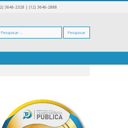
12) 3646-2328 | (12) 3646-2888
squisar
r: