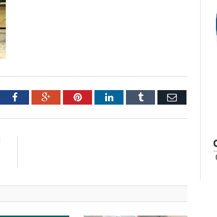
tter
Facebook
Google+
Pinterest
LinkedIn
Tumblr
Email
E
m
o