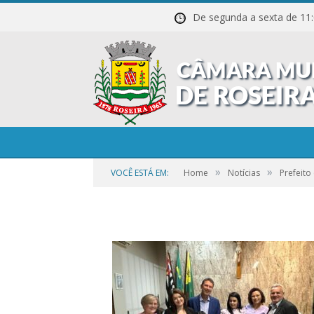
De segunda a sexta de
Sessao-de-Posse-20
»
»
VOCÊ ESTÁ EM:
Home
Notícias
Prefeito
por
CR2-ADMIN3
em
21 DE SETEMBRO DE 2023