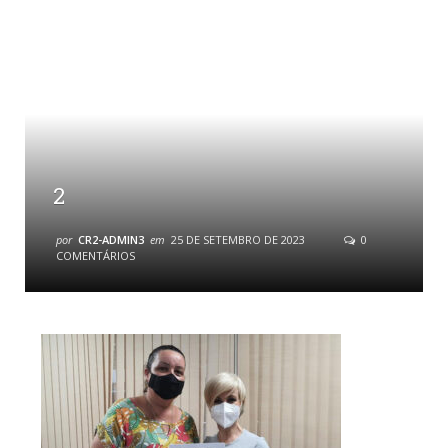
2
por
CR2-ADMIN3
em
25 DE SETEMBRO DE 2023
0
COMENTÁRIOS