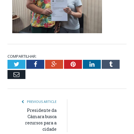
COMPARTILHAR:
Twitter
Facebook
Google+
Pinterest
LinkedIn
Tumblr
Email
PREVIOUS ARTICLE
Presidente da
Câmara busca
recursos para a
cidade