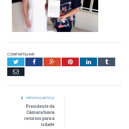
COMPARTILHAR:
Twitter
Facebook
Google+
Pinterest
LinkedIn
Tumblr
Email
PREVIOUS ARTICLE
Presidente da
Câmara busca
recursos para a
cidade