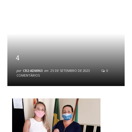
4
por
CR2-ADMIN3
em
25 DE SETEMBRO DE 2023
0
COMENTÁRIOS