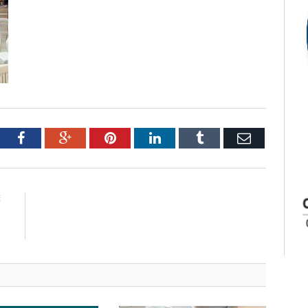
tter
Facebook
Google+
Pinterest
LinkedIn
Tumblr
Email
E
o
o