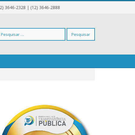
12) 3646-2328 | (12) 3646-2888
squisar
r: