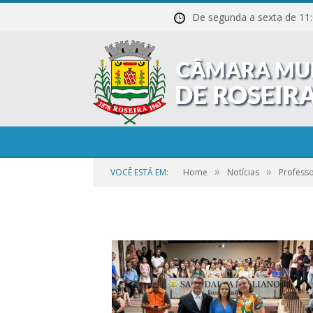
De segunda a sexta de
01-17
»
»
VOCÊ ESTÁ EM:
Home
Notícias
Profess
por
CR2-ADMIN3
em
21 DE SETEMBRO DE 2023