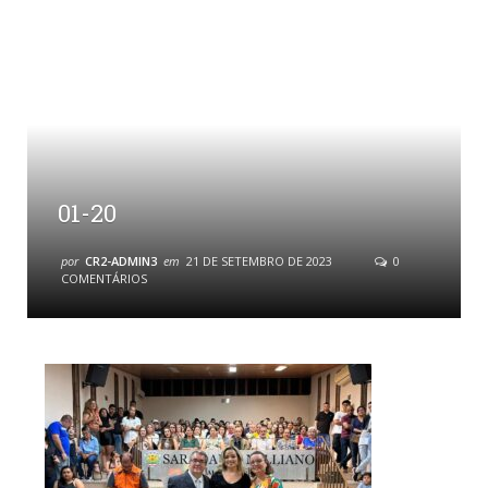
01-20
por
CR2-ADMIN3
em
21 DE SETEMBRO DE 2023
0
COMENTÁRIOS