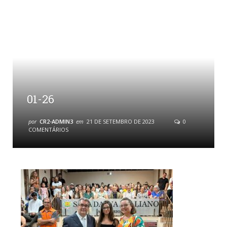
01-26
por
CR2-ADMIN3
em
21 DE SETEMBRO DE 2023
0
COMENTÁRIOS