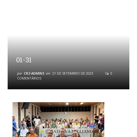
01-31
por
CR2-ADMIN3
em
21 DE SETEMBRO DE 2023
0
COMENTÁRIOS