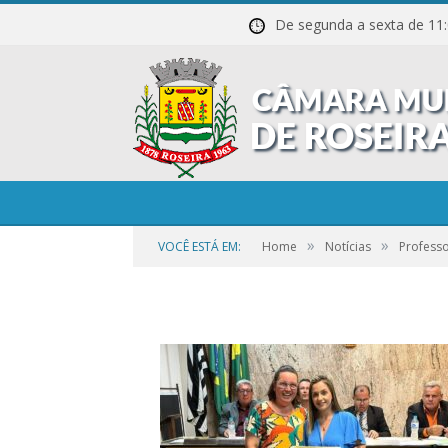
De segunda a sexta de
01-51
»
»
VOCÊ ESTÁ EM:
Home
Notícias
Profess
por
CR2-ADMIN3
em
21 DE SETEMBRO DE 2023