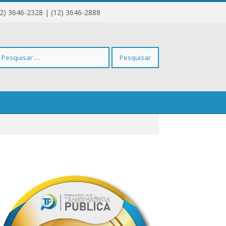
12) 3646-2328 | (12) 3646-2888
squisar
r: