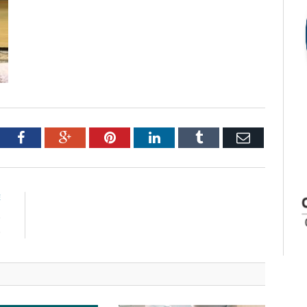
tter
Facebook
Google+
Pinterest
LinkedIn
Tumblr
Email
E
o
o