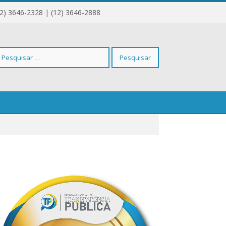
12) 3646-2328 | (12) 3646-2888
squisar
r: