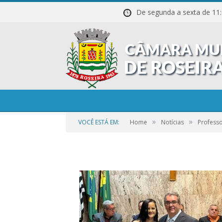
De segunda a sexta de
01-55
»
»
VOCÊ ESTÁ EM:
Home
Notícias
Profess
por
CR2-ADMIN3
em
21 DE SETEMBRO DE 2023