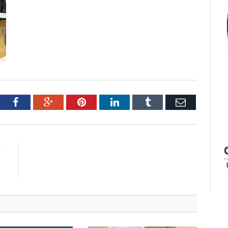
tter
Facebook
Google+
Pinterest
LinkedIn
Tumblr
Email
E
o
o