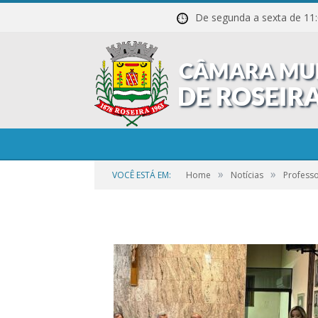
De segunda a sexta de
01-58
»
»
VOCÊ ESTÁ EM:
Home
Notícias
Profess
por
CR2-ADMIN3
em
21 DE SETEMBRO DE 2023