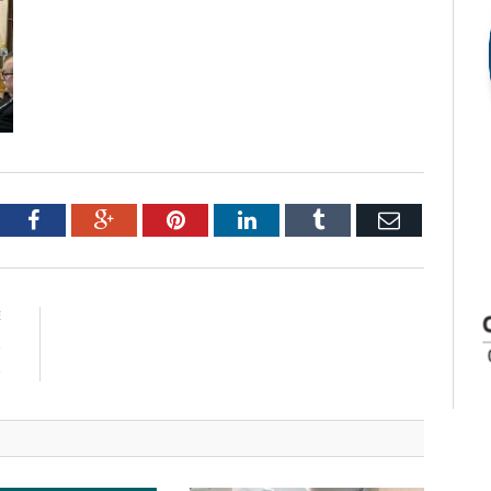
tter
Facebook
Google+
Pinterest
LinkedIn
Tumblr
Email
E
o
o