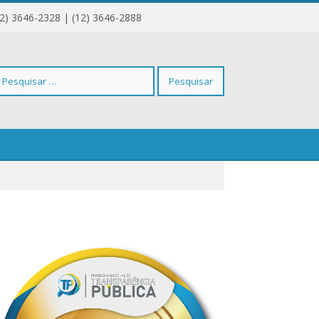
12) 3646-2328 | (12) 3646-2888
squisar
r: