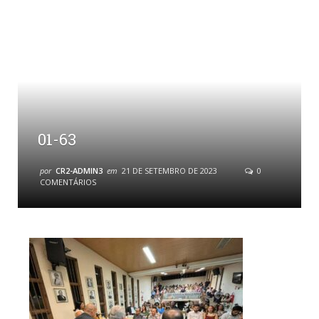
01-63
por
CR2-ADMIN3
em
21 DE SETEMBRO DE 2023
0
COMENTÁRIOS