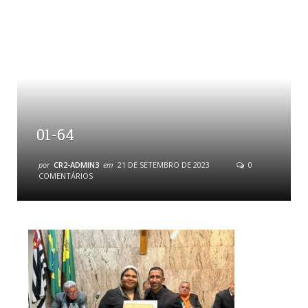
01-64
por
CR2-ADMIN3
em
21 DE SETEMBRO DE 2023
0
COMENTÁRIOS