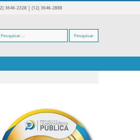
12) 3646-2328 | (12) 3646-2888
squisar
r: