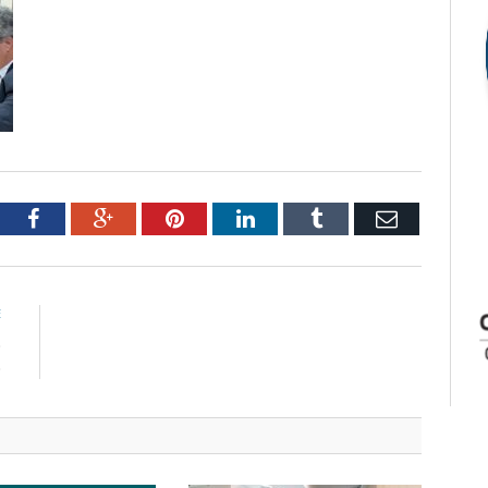
tter
Facebook
Google+
Pinterest
LinkedIn
Tumblr
Email
E
o
o