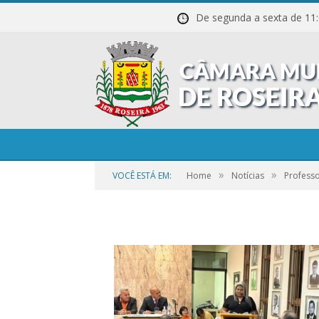
De segunda a sexta de
01-65
»
»
VOCÊ ESTÁ EM:
Home
Notícias
Profess
por
CR2-ADMIN3
em
21 DE SETEMBRO DE 2023