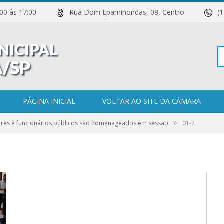
 11:00 às 17:00
Rua Dom Epaminondas, 08, Centro
(
Pe
PÁGINA INICIAL
VOLTAR AO SITE DA CÂMARA
»
ores e funcionários públicos são homenageados em sessão
01-7
po
0 COMENTÁRIOS