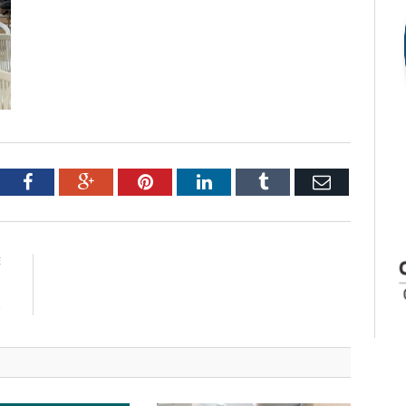
tter
Facebook
Google+
Pinterest
LinkedIn
Tumblr
Email
E
o
o