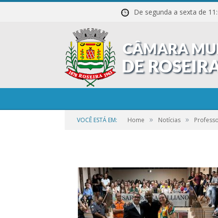
De segunda a sexta de
01-7
»
»
VOCÊ ESTÁ EM:
Home
Notícias
Profess
por
CR2-ADMIN3
em
21 DE SETEMBRO DE 2023