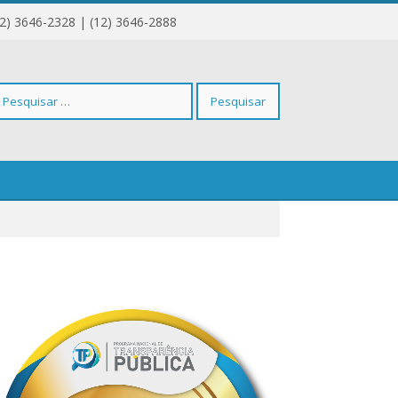
12) 3646-2328 | (12) 3646-2888
squisar
r: