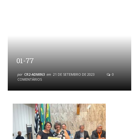
01-77
por
CR2-ADMIN3
em
21 DE SETEMBRO DE 2023
0
COMENTÁRIOS