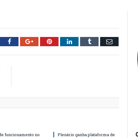
tter
Facebook
Google+
Pinterest
LinkedIn
Tumblr
Email
E
o
o
de funcionamento no
Plenário ganha plataforma de