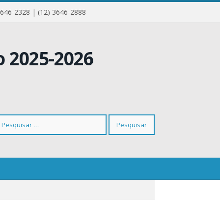
3646-2328 | (12) 3646-2888
squisar
r: