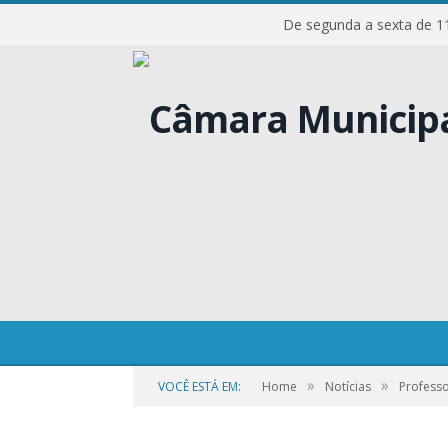
De segunda a sexta d
01-86
»
»
VOCÊ ESTÁ EM:
Home
Notícias
Profess
por
CR2-ADMIN3
em
21 DE SETEMBRO DE 2023