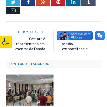
Twitter
Facebook
Google+
Pinterest
LinkedIn
Tumblr
Email
PREVIOUS ARTICLE
NEXT ARTICLE
Câmara é
Câmara realiza
representada em
sessão
eventos do Estado
extraordinária
CONTEÚDO RELACIONADO