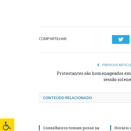
COMPARTILHAR:
Twi
PREVIOUS ARTICL
Protestantes são homenageados e
sessão solen
CONTEÚDO RELACIONADO
Conselheiros tomam posse na
Horário 