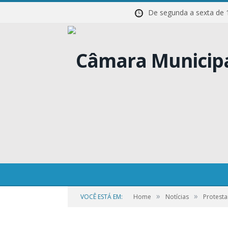
De segunda a sexta 
10
»
»
VOCÊ ESTÁ EM:
Home
Notícias
Protest
por
CAMILA
em
14 DE NOVEMBRO DE 2023