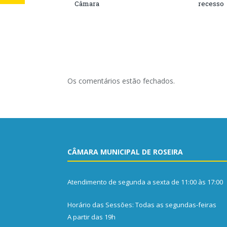
Câmara
recesso
Os comentários estão fechados.
CÂMARA MUNICIPAL DE ROSEIRA
Atendimento de segunda a sexta de 11:00 às 17:00
Horário das Sessões: Todas as segundas-feiras
A partir das 19h