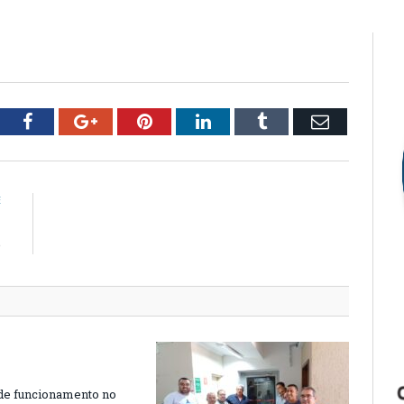
tter
Facebook
Google+
Pinterest
LinkedIn
Tumblr
Email
E
m
e
de funcionamento no