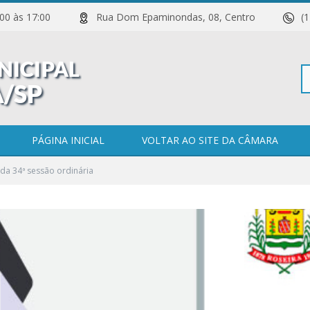
 11:00 às 17:00
Rua Dom Epaminondas, 08, Centro
(
Pe
PÁGINA INICIAL
VOLTAR AO SITE DA CÂMARA
da 34ª sessão ordinária
po