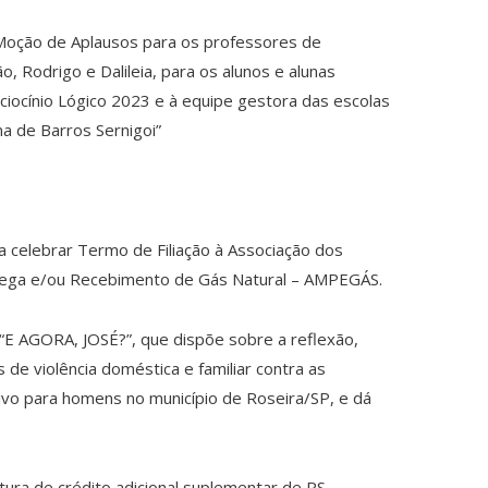
: Moção de Aplausos para os professores de
 Rodrigo e Dalileia, para os alunos e alunas
aciocínio Lógico 2023 e à equipe gestora das escolas
na de Barros Sernigoi”
o a celebrar Termo de Filiação à Associação dos
rega e/ou Recebimento de Gás Natural – AMPEGÁS.
a “E AGORA, JOSÉ?”, que dispõe sobre a reflexão,
de violência doméstica e familiar contra as
vo para homens no município de Roseira/SP, e dá
tura de crédito adicional suplementar de RS