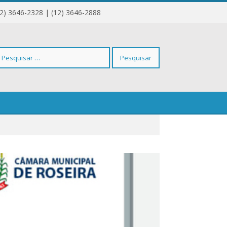
12) 3646-2328 | (12) 3646-2888
squisar
r: