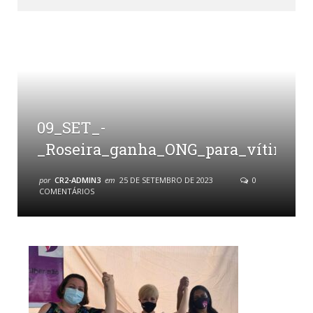
09_SET_-
_Roseira_ganha_ONG_para_vítimas_d
por
CR2-ADMIN3
em
25 DE SETEMBRO DE 2023
0
COMENTÁRIOS