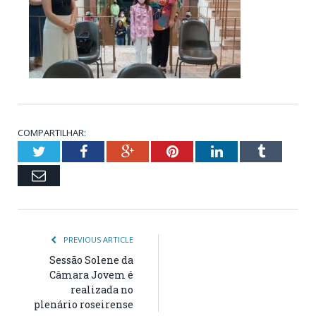
COMPARTILHAR:
Twitter
Facebook
Google+
Pinterest
LinkedIn
Tumblr
Email
PREVIOUS ARTICLE
Sessão Solene da
Câmara Jovem é
realizada no
plenário roseirense