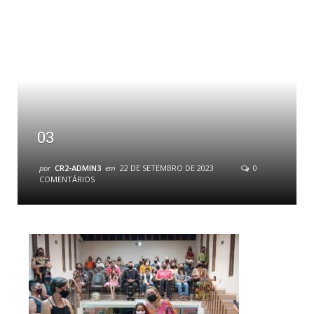
03
por
CR2-ADMIN3
em
22 DE SETEMBRO DE 2023
0
COMENTÁRIOS