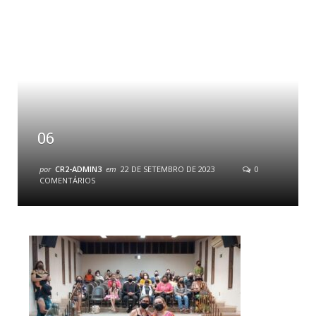
06
por
CR2-ADMIN3
em
22 DE SETEMBRO DE 2023
0
COMENTÁRIOS