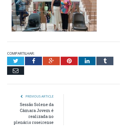
COMPARTILHAR:
Twitter
Facebook
Google+
Pinterest
LinkedIn
Tumblr
Email
PREVIOUS ARTICLE
Sessão Solene da
Câmara Jovem é
realizada no
plenário roseirense