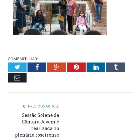
COMPARTILHAR:
Twitter
Facebook
Google+
Pinterest
LinkedIn
Tumblr
Email
PREVIOUS ARTICLE
Sessão Solene da
Câmara Jovem é
realizada no
plenário roseirense