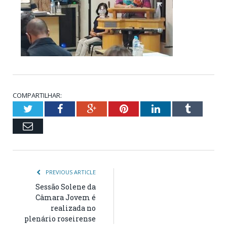
COMPARTILHAR:
Twitter
Facebook
Google+
Pinterest
LinkedIn
Tumblr
Email
PREVIOUS ARTICLE
Sessão Solene da
Câmara Jovem é
realizada no
plenário roseirense