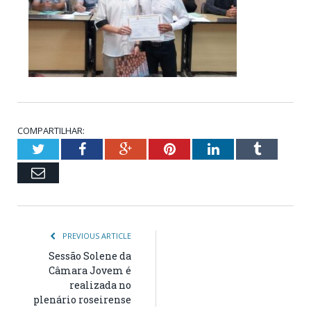
COMPARTILHAR:
Twitter
Facebook
Google+
Pinterest
LinkedIn
Tumblr
Email
PREVIOUS ARTICLE
Sessão Solene da
Câmara Jovem é
realizada no
plenário roseirense