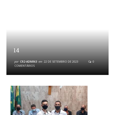
14
por
CR2-ADMIN3
em
22 DE SETEMBRO DE 2023
0
COMENTÁRIOS