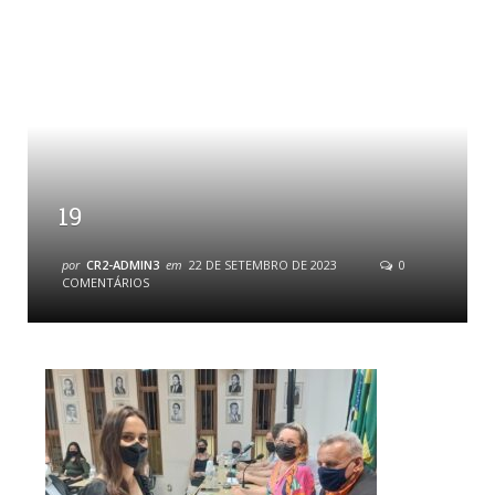
19
por
CR2-ADMIN3
em
22 DE SETEMBRO DE 2023
0
COMENTÁRIOS