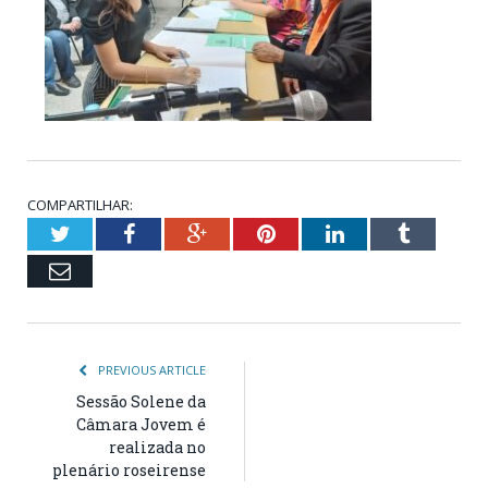
COMPARTILHAR:
Twitter
Facebook
Google+
Pinterest
LinkedIn
Tumblr
Email
PREVIOUS ARTICLE
Sessão Solene da
Câmara Jovem é
realizada no
plenário roseirense