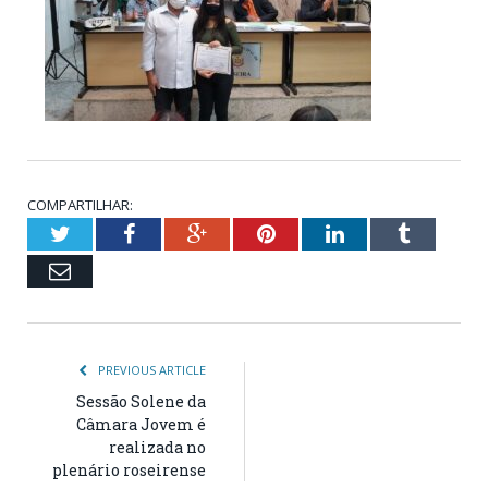
COMPARTILHAR:
Twitter
Facebook
Google+
Pinterest
LinkedIn
Tumblr
Email
PREVIOUS ARTICLE
Sessão Solene da
Câmara Jovem é
realizada no
plenário roseirense