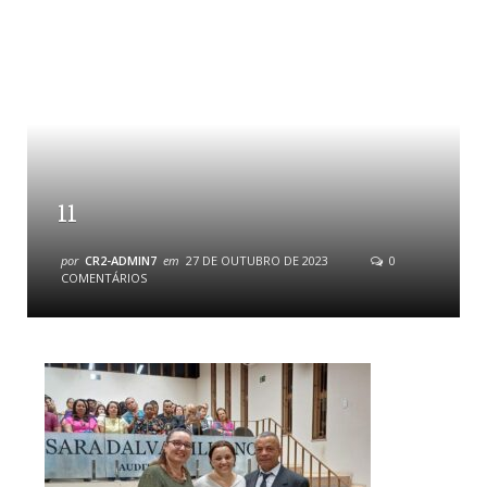
11
por
CR2-ADMIN7
em
27 DE OUTUBRO DE 2023
0
COMENTÁRIOS