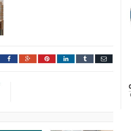
tter
Facebook
Google+
Pinterest
LinkedIn
Tumblr
Email
E
s
s