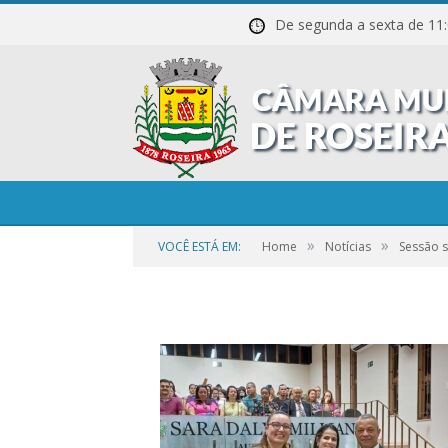
De segunda a sexta de
12
»
»
VOCÊ ESTÁ EM:
Home
Notícias
Sessão s
por
CR2-ADMIN7
em
27 DE OUTUBRO DE 2023