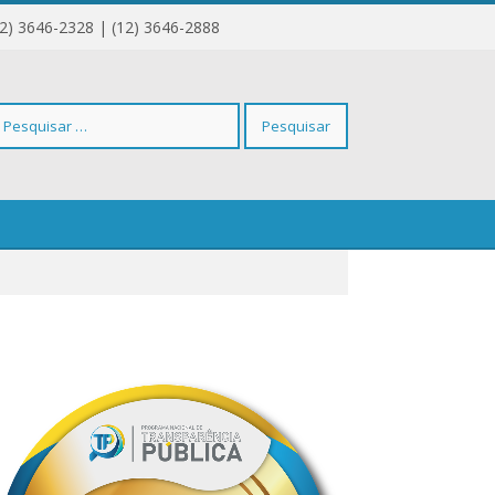
12) 3646-2328 | (12) 3646-2888
squisar
r: