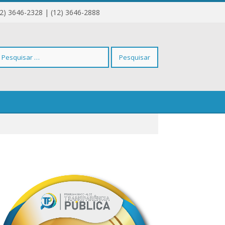
12) 3646-2328 | (12) 3646-2888
squisar
r: