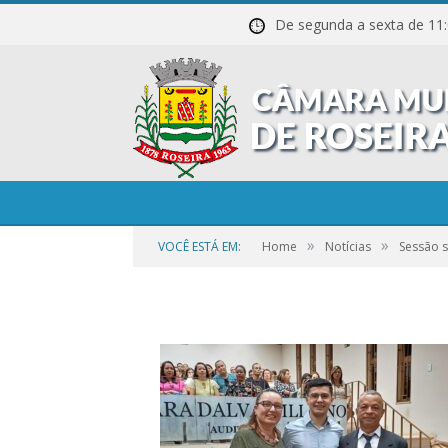
De segunda a sexta de
25
»
»
VOCÊ ESTÁ EM:
Home
Notícias
Sessão s
por
CR2-ADMIN7
em
27 DE OUTUBRO DE 2023