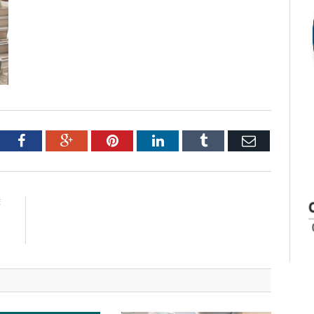
tter
Facebook
Google+
Pinterest
LinkedIn
Tumblr
Email
E
s
s