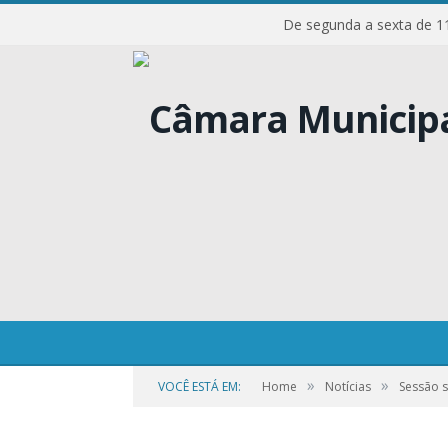
De segunda a sexta d
29
»
»
VOCÊ ESTÁ EM:
Home
Notícias
Sessão s
por
CR2-ADMIN7
em
27 DE OUTUBRO DE 2023