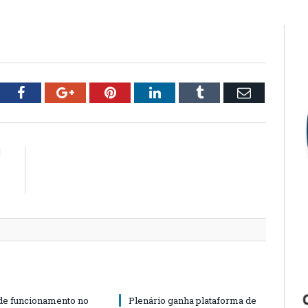
tter
Facebook
Google+
Pinterest
LinkedIn
Tumblr
Email
E
s
s
de funcionamento no
Plenário ganha plataforma de