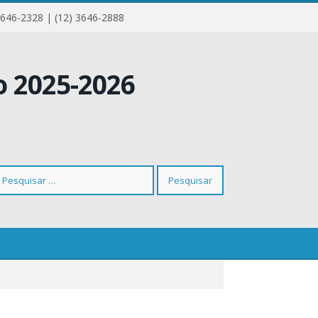
3646-2328 | (12) 3646-2888
squisar
r: