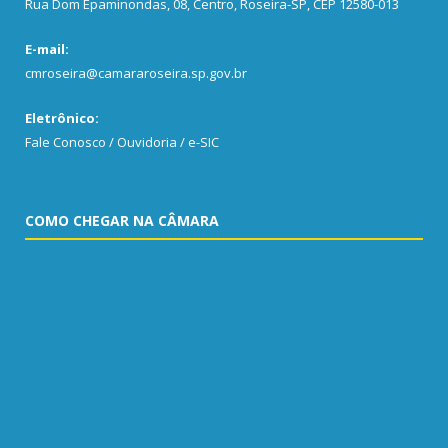
Rua Dom Epaminondas, 08, Centro, Roseira-SP, CEP 12580-013
E-mail:
cmroseira@camararoseira.sp.gov.br
Eletrônico:
Fale Conosco / Ouvidoria / e-SIC
COMO CHEGAR NA CÂMARA