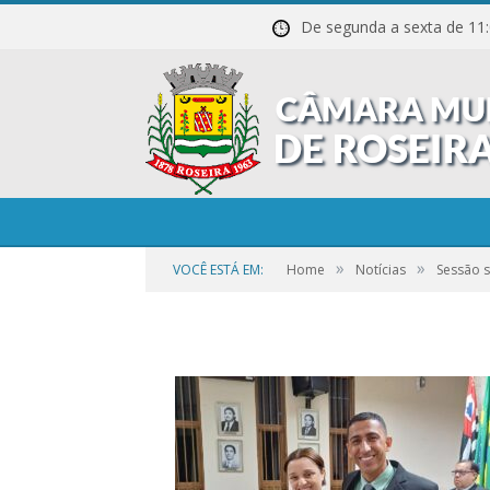
De segunda a sexta de
38
»
»
VOCÊ ESTÁ EM:
Home
Notícias
Sessão s
por
CR2-ADMIN7
em
27 DE OUTUBRO DE 2023