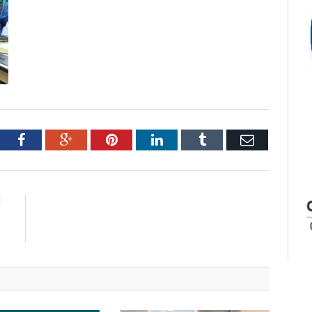
tter
Facebook
Google+
Pinterest
LinkedIn
Tumblr
Email
E
s
s