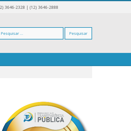
12) 3646-2328 | (12) 3646-2888
squisar
r: