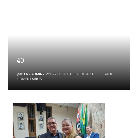
40
por
CR2-ADMIN7
em
27 DE OUTUBRO DE 2023
0
COMENTÁRIOS